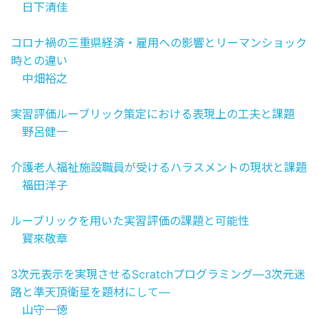
日下清佳
コロナ禍の三重県経済・雇用への影響とリーマンショック
時との違い
中畑裕之
実習評価ルーブリック策定における表現上の工夫と課題
野呂健一
介護老人福祉施設職員が受けるハラスメントの現状と課題
福田洋子
ルーブリックを用いた実習評価の課題と可能性
寳來敬章
3次元表示を実現させるScratchプログラミング―3次元迷
路と準天頂衛星を題材にして―
山守一徳