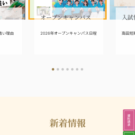
オープンキャンパス
入試
強い理由
2026年オープンキャンパス日程
高田短
新着情報