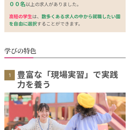
００名
以上の求人がありました。
高短の学生
は、
数多くある求人の中から就職したい園
を自由に選択
することができます。
学びの特色
豊富な「現場実習」で実践
1
力を養う