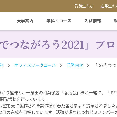
受験生の方
在学生の
大学案内
学科・コース
入試情報
芋でつながろう2021」プ
科
オフィスワークコース
活動内容
「ISE芋で
かり屋様と、一身田の和菓子店「春乃舎」様と一緒に、「ISE芋
開発活動を行っています。
要望を元に製作された試作品が春乃舎さまより提示されました
2月の完成を目指しています。活動が進むにつれゼミメンバー